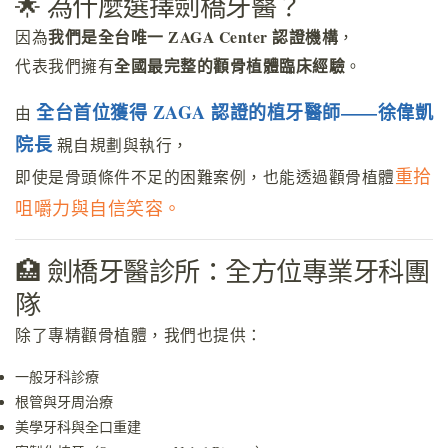
🌟 為什麼選擇劍橋牙醫？
我們是全台唯一 ZAGA Center 認證機構
因為
，
全國最完整的顴骨植體臨床經驗
代表我們擁有
。
全台首位獲得 ZAGA 認證的植牙醫師——徐偉凱
由
院長
親自規劃與執行，
重拾
即使是骨頭條件不足的困難案例，也能透過顴骨植體
咀嚼力與自信笑容。
🏥 劍橋牙醫診所：全方位專業牙科團
隊
除了專精顴骨植體，我們也提供：
一般牙科診療
根管與牙周治療
美學牙科與全口重建