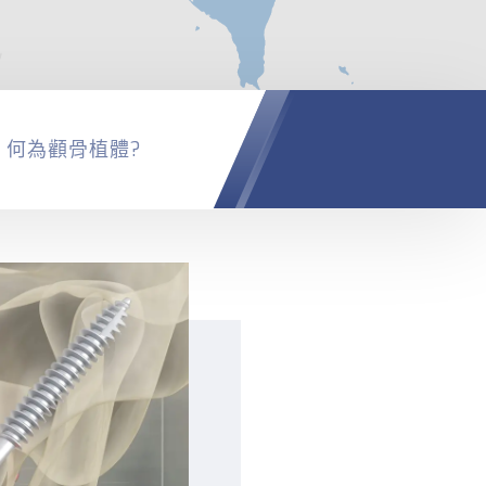
－
何為顴骨植體?