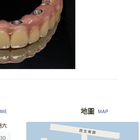
地圖
IME
MAP
期六
:30