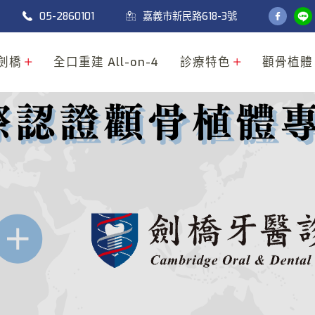
05-2860101
嘉義市新民路618-3號
劍橋
全口重建 All-on-4
診療特色
顴骨植體