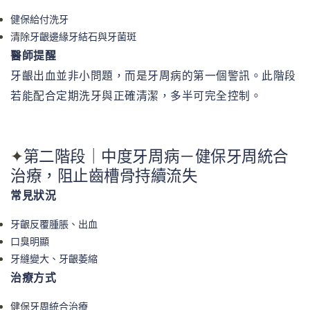
健保給付洗牙
清除牙齦邊緣牙結石與牙菌斑
醫師提醒
牙齦出血並非小問題，而是牙周病的第一個警訊。此階段
若能配合定期洗牙與正確清潔，多半可完全控制。
第二階段｜中度牙周病－健保牙周統合
✦
治療，阻止齒槽骨持續流失
常見狀況
牙齦反覆腫脹、出血
口臭明顯
牙縫變大、牙齦萎縮
治療方式
健保牙周統合治療