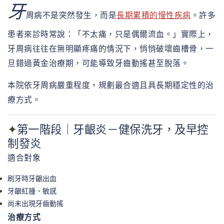
牙
周病不是突然發生，而是
長期累積的慢性疾病
。許多
患者來診時常說：「不太痛，只是偶爾流血。」實際上，
牙周病往往在無明顯疼痛的情況下，悄悄破壞齒槽骨，一
旦錯過黃金治療期，可能導致牙齒動搖甚至脫落。
本院依牙周病嚴重程度，規劃最合適且具長期穩定性的治
療方式。
第一階段｜牙齦炎－健保洗牙，及早控
✦
制發炎
適合對象
刷牙時牙齦出血
牙齦紅腫、敏感
尚未出現牙齒動搖
治療方式