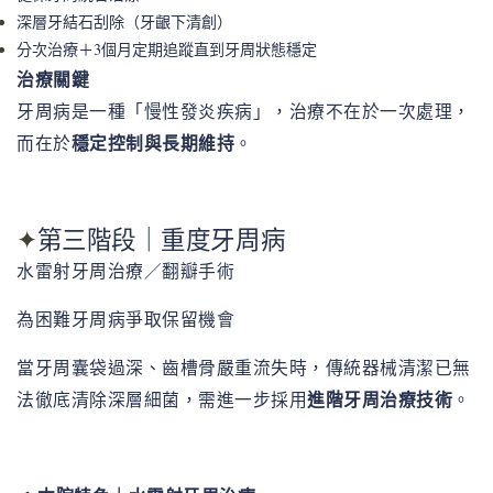
深層牙結石刮除（牙齦下清創）
分次治療＋3個月定期追蹤直到牙周狀態穩定
治療關鍵
牙周病是一種「慢性發炎疾病」，治療不在於一次處理，
穩定控制與長期維持
而在於
。
第三階段｜重度牙周病
✦
水雷射牙周治療／翻瓣手術
為困難牙周病爭取保留機會
當牙周囊袋過深、齒槽骨嚴重流失時，傳統器械清潔已無
進階牙周治療技術
法徹底清除深層細菌，需進一步採用
。